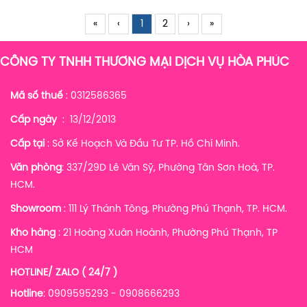
«
‹
1
2
›
»
CÔNG TY TNHH THƯƠNG MẠI DỊCH VỤ HÒA PHÚC
Mã số thuế
: 0312586365
Cấp ngày
: 13/12/2013
Cấp tại
: Sở Kế Hoạch Và Đầu Tư TP. Hồ Chí Minh.
Văn phòng
: 337/29D Lê Văn Sỹ, Phường Tân Sơn Hoà, TP.
HCM.
Showroom
: 111 Lý Thánh Tông, Phường Phú Thạnh, TP. HCM.
Kho hàng
:
21 Hoàng Xuân Hoành, Phường Phú Thạnh, TP
HCM
HOTLINE/ ZALO ( 24/7 )
Hotline
: 0909595293 - 0908666293