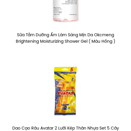
Sữa Tắm Dưỡng Ẩm Làm Sáng Mịn Da Okcmeng
Brightening Moisturizing Shower Gel ( Màu Hồng )
Dao Cạo Râu Avatar 2 Lưỡi Kép Thân Nhựa Set 5 Cây