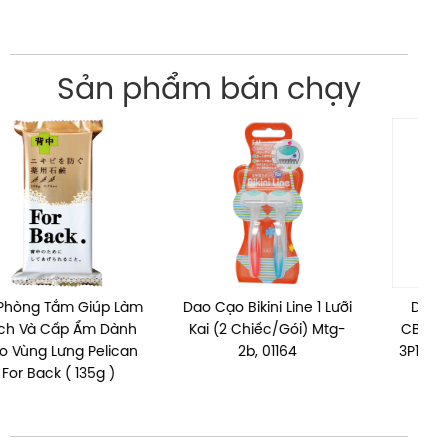
Sản phẩm bán chạy
Dao Cạo Bikini Line 1 Lưỡi
Dao Cạo Lông Mày
D
Kai (2 Chiếc/Gói) Mtg-
CBM-3P1 01782 (CBM-
2b, 01164
3P1 Razor (3Pcs/Pack))