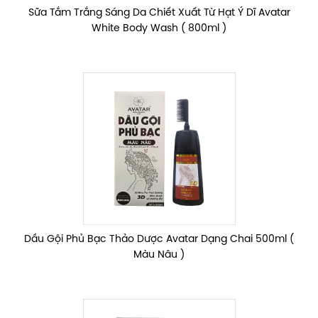
Sữa Tắm Trắng Sáng Da Chiết Xuất Từ Hạt Ý Dĩ Avatar
White Body Wash ( 800ml )
Dầu Gội Phủ Bạc Thảo Dược Avatar Dạng Chai 500ml (
Màu Nâu )