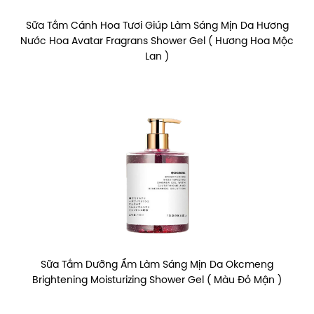
Sữa Tắm Cánh Hoa Tươi Giúp Làm Sáng Mịn Da Hương
Nước Hoa Avatar Fragrans Shower Gel ( Hương Hoa Mộc
Lan )
Sữa Tắm Dưỡng Ẩm Làm Sáng Mịn Da Okcmeng
Brightening Moisturizing Shower Gel ( Màu Đỏ Mận )