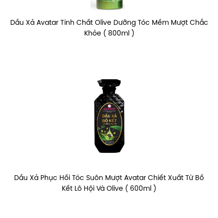
Dầu Xả Avatar Tinh Chất Olive Dưỡng Tóc Mềm Mượt Chắc
Khỏe ( 800ml )
Dầu Xả Phục Hồi Tóc Suôn Mượt Avatar Chiết Xuất Từ Bồ
Kết Lô Hội Và Olive ( 600ml )