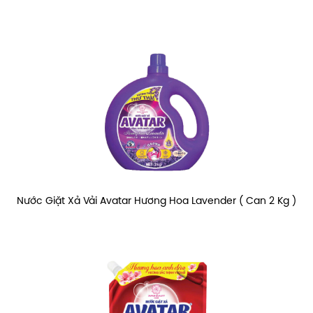
Nước Giặt Xả Vải Avatar Hương Hoa Lavender ( Can 2 Kg )