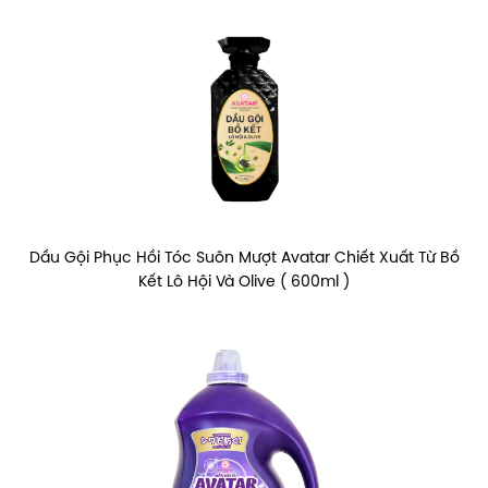
Dầu Gội Phục Hồi Tóc Suôn Mượt Avatar Chiết Xuất Từ Bồ
Kết Lô Hội Và Olive ( 600ml )