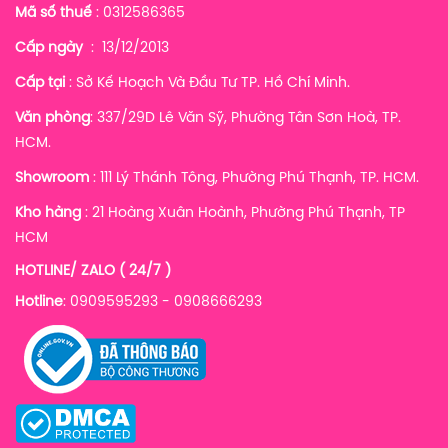
Mã số thuế
: 0312586365
Cấp ngày
: 13/12/2013
Cấp tại
: Sở Kế Hoạch Và Đầu Tư TP. Hồ Chí Minh.
Văn phòng
: 337/29D Lê Văn Sỹ, Phường Tân Sơn Hoà, TP.
HCM.
Showroom
: 111 Lý Thánh Tông, Phường Phú Thạnh, TP. HCM.
Kho hàng
:
21 Hoàng Xuân Hoành, Phường Phú Thạnh, TP
HCM
HOTLINE/ ZALO ( 24/7 )
Hotline
: 0909595293 - 0908666293