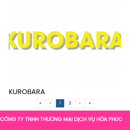
KUROBARA
«
‹
1
2
›
»
CÔNG TY TNHH THƯƠNG MẠI DỊCH VỤ HÒA PHÚC