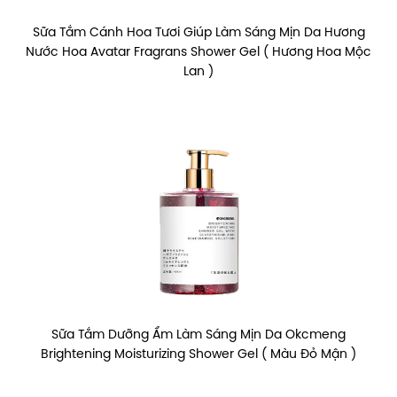
Sữa Tắm Cánh Hoa Tươi Giúp Làm Sáng Mịn Da Hương
Nước Hoa Avatar Fragrans Shower Gel ( Hương Hoa Mộc
Lan )
Sữa Tắm Dưỡng Ẩm Làm Sáng Mịn Da Okcmeng
Brightening Moisturizing Shower Gel ( Màu Đỏ Mận )