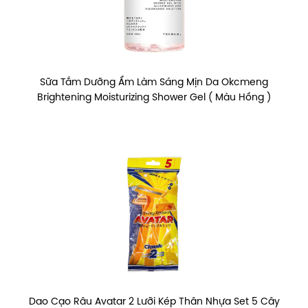
Sữa Tắm Dưỡng Ẩm Làm Sáng Mịn Da Okcmeng
Brightening Moisturizing Shower Gel ( Màu Hồng )
Dao Cạo Râu Avatar 2 Lưỡi Kép Thân Nhựa Set 5 Cây