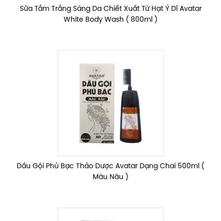
Sữa Tắm Trắng Sáng Da Chiết Xuất Từ Hạt Ý Dĩ Avatar
White Body Wash ( 800ml )
Dầu Gội Phủ Bạc Thảo Dược Avatar Dạng Chai 500ml (
Màu Nâu )