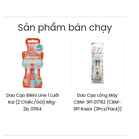
Sản phẩm bán chạy
Dao Cạo Bikini Line 1 Lưỡi
Dao Cạo Lông Mày
D
Kai (2 Chiếc/Gói) Mtg-
CBM-3P1 01782 (CBM-
2b, 01164
3P1 Razor (3Pcs/Pack))