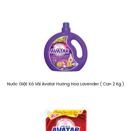
Nước Giặt Xả Vải Avatar Hương Hoa Lavender ( Can 2 Kg )