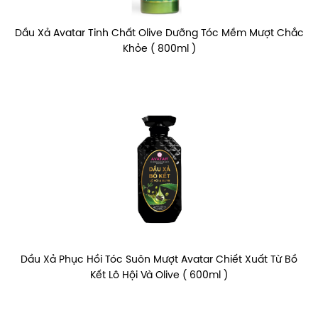
Dầu Xả Avatar Tinh Chất Olive Dưỡng Tóc Mềm Mượt Chắc
Khỏe ( 800ml )
Dầu Xả Phục Hồi Tóc Suôn Mượt Avatar Chiết Xuất Từ Bồ
Kết Lô Hội Và Olive ( 600ml )