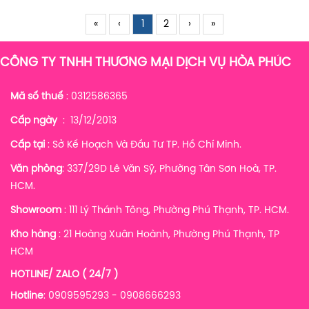
«
‹
1
2
›
»
CÔNG TY TNHH THƯƠNG MẠI DỊCH VỤ HÒA PHÚC
Mã số thuế
: 0312586365
Cấp ngày
: 13/12/2013
Cấp tại
: Sở Kế Hoạch Và Đầu Tư TP. Hồ Chí Minh.
Văn phòng
: 337/29D Lê Văn Sỹ, Phường Tân Sơn Hoà, TP.
HCM.
Showroom
: 111 Lý Thánh Tông, Phường Phú Thạnh, TP. HCM.
Kho hàng
:
21 Hoàng Xuân Hoành, Phường Phú Thạnh, TP
HCM
HOTLINE/ ZALO ( 24/7 )
Hotline
: 0909595293 - 0908666293