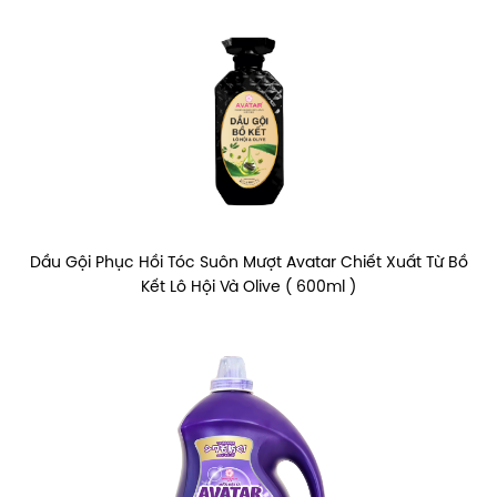
Dầu Gội Phục Hồi Tóc Suôn Mượt Avatar Chiết Xuất Từ Bồ
Kết Lô Hội Và Olive ( 600ml )