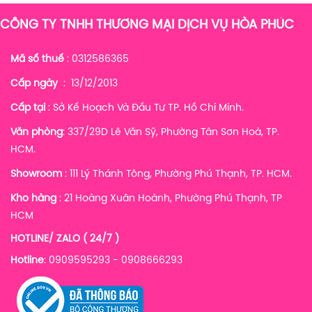
CÔNG TY TNHH THƯƠNG MẠI DỊCH VỤ HÒA PHÚC
Mã số thuế
: 0312586365
Cấp ngày
: 13/12/2013
Cấp tại
: Sở Kế Hoạch Và Đầu Tư TP. Hồ Chí Minh.
Văn phòng
: 337/29D Lê Văn Sỹ, Phường Tân Sơn Hoà, TP.
HCM.
Showroom
: 111 Lý Thánh Tông, Phường Phú Thạnh, TP. HCM.
Kho hàng
:
21 Hoàng Xuân Hoành, Phường Phú Thạnh, TP
HCM
HOTLINE/ ZALO ( 24/7 )
Hotline
: 0909595293 - 0908666293