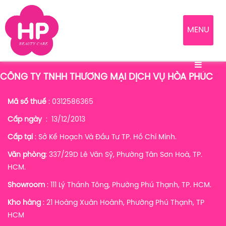
MENU
CÔNG TY TNHH THƯƠNG MẠI DỊCH VỤ HÒA PHÚC
Mã số thuế
: 0312586365
Cấp ngày
: 13/12/2013
Cấp tại
: Sở Kế Hoạch Và Đầu Tư TP. Hồ Chí Minh.
Văn phòng
: 337/29D Lê Văn Sỹ, Phường Tân Sơn Hoà, TP.
HCM.
Showroom
: 111 Lý Thánh Tông, Phường Phú Thạnh, TP. HCM.
Kho hàng
:
21 Hoàng Xuân Hoành, Phường Phú Thạnh, TP
HCM