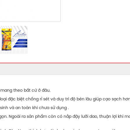
hể mang theo bất cứ ở đâu.
oại đặc biệt chống rỉ sét và duy trì độ bén lâu giúp cạo sạch hơ
inh và an toàn khi chưa sử dụng .
gọn. Ngoài ra sản phẩm còn có nắp đậy lưỡi dao, thuận lợi khi 