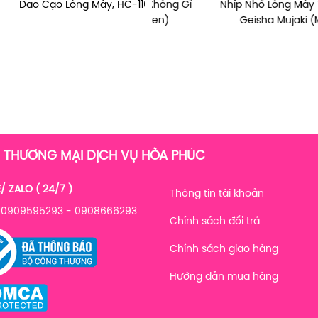
Nhổ Lông Mày Thép Không Gỉ
 Cạo Lông Mày, HC-1161
Nhíp Nhổ Lông Mày Thép Khôn
Sữa Tắm Trắng Sáng Da Sữa B
eisha Mujaki (Màu Đen)
Tươi Avatar White Body Wash 
Geisha Mujaki (Màu Hồng)
800ml )
 THƯƠNG MẠI DỊCH VỤ HÒA PHÚC
/ ZALO ( 24/7 )
Thông tin tài khoản
: 0909595293 - 0908666293
Chính sách đổi trả
Chính sách giao hàng
Hướng dẫn mua hàng