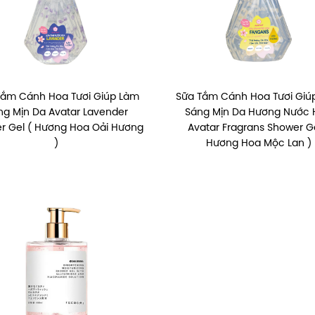
Tắm Cánh Hoa Tươi Giúp Làm
Sữa Tắm Cánh Hoa Tươi Giú
ng Mịn Da Avatar Lavender
Sáng Mịn Da Hương Nước
r Gel ( Hương Hoa Oải Hương
Avatar Fragrans Shower Ge
)
Hương Hoa Mộc Lan )