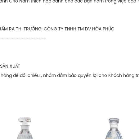
 Dành Cho Nam thích hợp dành cho các bạn nam trong việc cạo r
HẨM RA THỊ TRƯỜNG: CÔNG TY TNHH TM DV HÒA PHÚC
-------------------
 SẢN XUẤT
n hàng để đối chiếu , nhằm đảm bảo quyền lợi cho Khách hàng tro