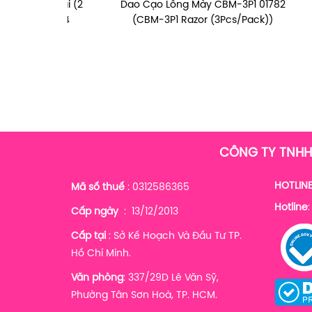
hép Không Gỉ
ưỡi Kai (2
Dao Cạo Lông Mày CBM-3P1 01782
Nhíp Nhổ Lông Mày Thép Không Gỉ
Nhíp 
Dao
, 01164
Màu Đỏ)
(CBM-3P1 Razor (3Pcs/Pack))
Geisha Mujaki (Màu Trắng)
G
CÔNG TY TNHH
HOTLINE
Mã số thuế
: 0312586365
Hotline
Cấp ngày
: 13/12/2013
Cấp tại
: Sở Kế Hoạch Và Đầu Tư TP.
Hồ Chí Minh.
Văn phòng
: 337/29D Lê Văn Sỹ,
Phường Tân Sơn Hoà, TP. HCM.