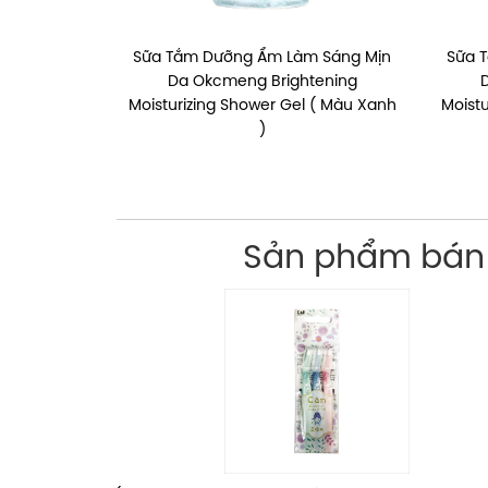
Sữa Tắm Dưỡng Ẩm Làm Sáng Mịn
Sữa 
Da Okcmeng Brightening
Moisturizing Shower Gel ( Màu Xanh
Moist
)
Sản phẩm bán