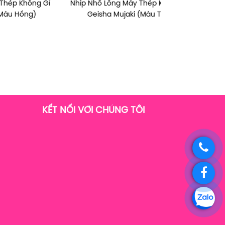
g Gỉ
ò
Xà Phòng Tắm Giúp Làm Sạch Và
Nhíp Nhổ Lông Mày Thép Không Gỉ
Nhíp Nhổ Lông
Dao Cạo Bikini 
(
Cấp Ẩm Dành Cho Vùng Lưng
Geisha Mujaki (Màu Tím)
Geisha Shi
Chiếc/Gói) 
Pelican For Back ( 135g )
KẾT NỐI VỚI CHÚNG TÔI