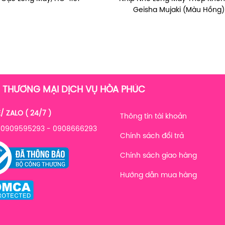
eisha Mujaki (Màu Đen)
Tươi Avatar White Body Wash 
Geisha Mujaki (Màu Hồng)
800ml )
 THƯƠNG MẠI DỊCH VỤ HÒA PHÚC
/ ZALO ( 24/7 )
Thông tin tài khoản
: 0909595293 - 0908666293
Chính sách đổi trả
Chính sách giao hàng
Hướng dẫn mua hàng