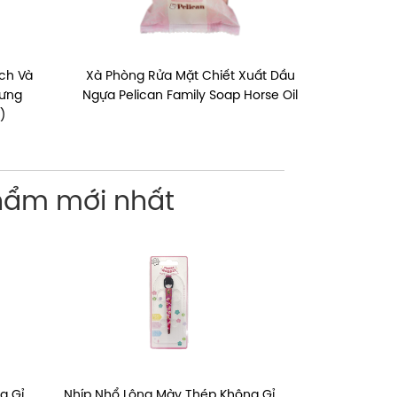
ch Và
Xà Phòng Rửa Mặt Chiết Xuất Dầu
Lưng
Ngựa Pelican Family Soap Horse Oil
)
hẩm mới nhất
g Gỉ
ò
Xà Phòng Tắm Giúp Làm Sạch Và
Nhíp Nhổ Lông Mày Thép Không Gỉ
Nhíp Nhổ Lôn
Dao Cạo Bikin