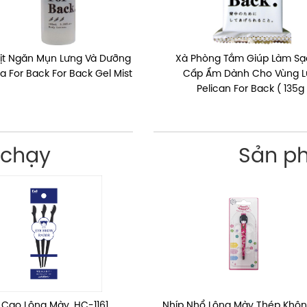
Xịt Ngăn Mụn Lưng Và Dưỡng
Xà Phòng Tắm Giúp Làm Sạ
 For Back For Back Gel Mist
Cấp Ẩm Dành Cho Vùng 
Pelican For Back ( 135g 
 chạy
Sản p
hổ Lông Mày Thép Không Gỉ
Cạo Lông Mày, HC-1161
Nhíp Nhổ Lông Mày Thép Khôn
Sữa Tắm Trắng Sáng Da Sữa B