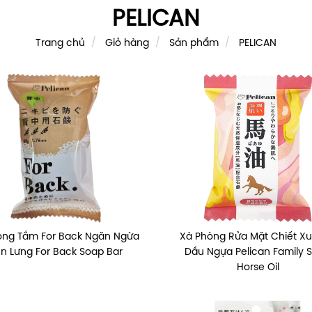
PELICAN
Trang chủ
Giỏ hàng
Sản phẩm
PELICAN
òng Tắm For Back Ngăn Ngừa
Xà Phòng Rửa Mặt Chiết Xu
n Lưng For Back Soap Bar
Dầu Ngựa Pelican Family 
Horse Oil