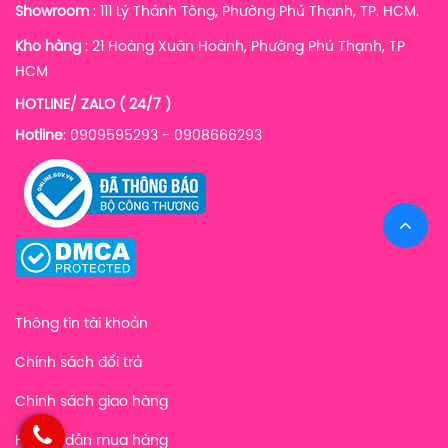
Showroom
: 111 Lý Thánh Tông, Phường Phú Thạnh, TP. HCM.
Kho hàng
:
21 Hoàng Xuân Hoành, Phường Phú Thạnh, TP
HCM
HOTLINE/ ZALO ( 24/7 )
Hotline
: 0909595293 - 0908666293
Thông tin tài khoản
Chính sách đổi trả
Chính sách giao hàng
Hướng dẫn mua hàng