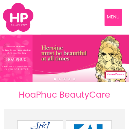
MENU
Niềm Vui - Hạnh Phúc
Khi được làm việc và đưa sản phẩm
tốt đến người tiêu dùng
お客様に満足頂ける商品を提供する
ことが 私たちの働く喜びです
Kissme Vietnam
HoaPhuc BeautyCare