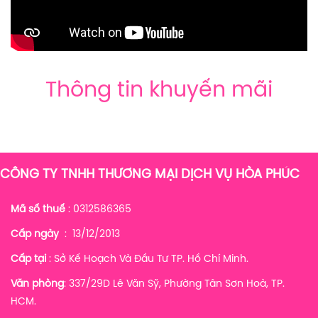
Thông tin khuyến mãi
CÔNG TY TNHH THƯƠNG MẠI DỊCH VỤ HÒA PHÚC
Mã số thuế
: 0312586365
Cấp ngày
: 13/12/2013
Cấp tại
: Sở Kế Hoạch Và Đầu Tư TP. Hồ Chí Minh.
Văn phòng
: 337/29D Lê Văn Sỹ, Phường Tân Sơn Hoà, TP.
HCM.