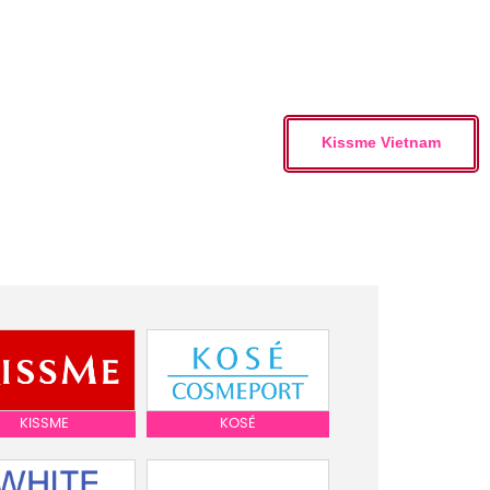
Kissme Vietnam
KISSME
KOSÉ