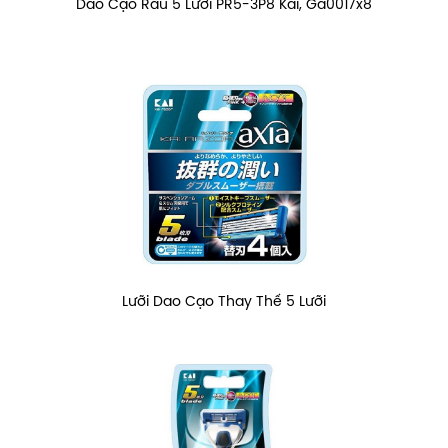
Dao Cạo Râu 5 Lưỡi PR5-3P8 Kai, Ga0017x8
Lưỡi Dao Cạo Thay Thế 5 Lưỡi