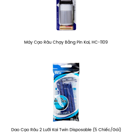
Máy Cạo Râu Chạy Bằng Pin Kai, HC-1109
Dao Cạo Râu 2 Lưỡi Kai Twin Disposable (5 Chiếc/Gói)