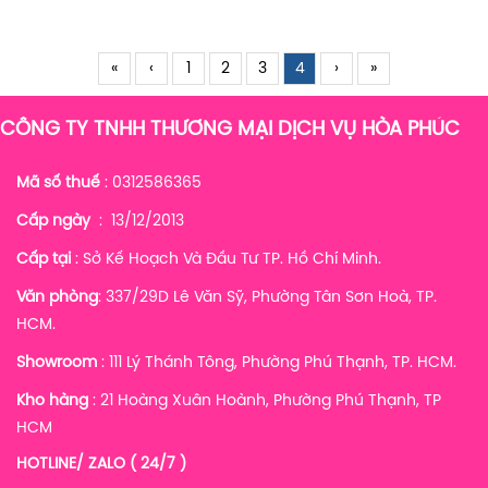
«
‹
1
2
3
4
›
»
CÔNG TY TNHH THƯƠNG MẠI DỊCH VỤ HÒA PHÚC
Mã số thuế
: 0312586365
Cấp ngày
: 13/12/2013
Cấp tại
: Sở Kế Hoạch Và Đầu Tư TP. Hồ Chí Minh.
Văn phòng
: 337/29D Lê Văn Sỹ, Phường Tân Sơn Hoà, TP.
HCM.
Showroom
: 111 Lý Thánh Tông, Phường Phú Thạnh, TP. HCM.
Kho hàng
:
21 Hoàng Xuân Hoành, Phường Phú Thạnh, TP
HCM
HOTLINE/ ZALO ( 24/7 )