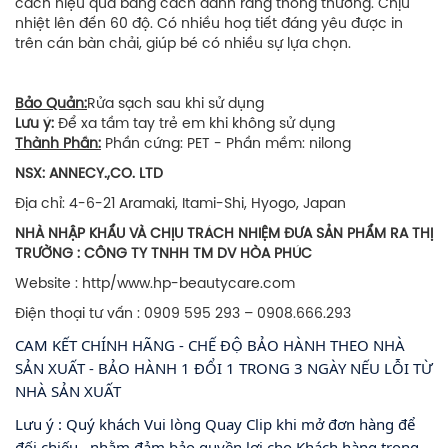
cách hiệu quả bằng cách đánh răng thông thường. Chịu
nhiệt lên đến 60 độ. Có nhiều hoạ tiết đáng yêu được in
trên cán bàn chải, giúp bé có nhiều sự lựa chọn.
Bảo Quản:
Rửa sạch sau khi sử dụng
Lưu ý:
Để xa tầm tay trẻ em khi không sử dụng
Thành Phần:
Phần cứng: PET - Phần mềm: nilong
NSX:
ANNECY
.,
CO.
L
TD
Địa chỉ: 4-6-21 Aramaki, Itami-Shi, Hyogo, Japan
NHÀ NHẬP KHẨU VÀ CHỊU TRÁCH NHIỆM ĐƯA SẢN PHẨM RA THỊ
TRƯỜNG : CÔNG TY TNHH TM DV HÒA PHÚC
Website : http/www.hp-beautycare.com
Điện thoại tư vấn : 0909 595 293 – 0908.666.293
CAM KẾT CHÍNH HÃNG - CHẾ ĐỘ BẢO HÀNH THEO NHÀ
SẢN XUẤT - BẢO HÀNH 1 ĐỔI 1 TRONG 3 NGÀY NẾU LỖI TỪ
NHÀ SẢN XUẤT
Lưu ý : Quý khách Vui lòng Quay Clip khi mở đơn hàng để
đối chiếu , nhằm đảm bảo quyền lợi cho Khách hàng trong