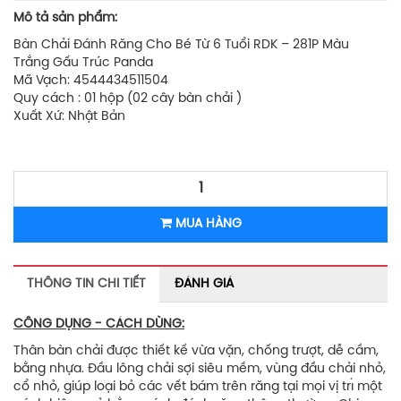
Mô tả sản phẩm:
Bàn Chải Đánh Răng Cho Bé Từ 6 Tuổi RDK – 281P Màu
Trắng Gấu Trúc Panda
Mã Vạch: 4544434511504
Quy cách : 01 hộp (02 cây bàn chải )
Xuất Xứ: Nhật Bản
MUA HÀNG
THÔNG TIN CHI TIẾT
ĐÁNH GIÁ
CÔNG DỤNG - CÁCH DÙNG:
Thân bàn chải được thiết kế vừa vặn, chống trượt, dễ cầm,
bằng nhựa. Đầu lông chải sợi siêu mềm, vùng đầu chải nhỏ,
cổ nhỏ, giúp loại bỏ các vết bám trên răng tại mọi vị trı́ một