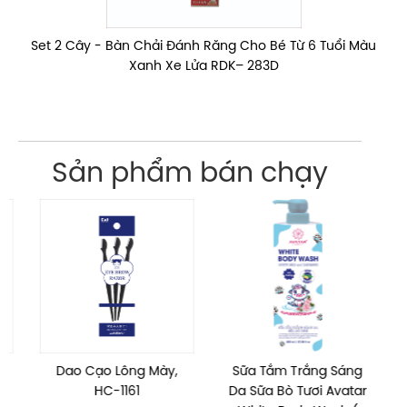
Set 2 Cây - Bàn Chải Đánh Răng Cho Bé Từ 6 Tuổi Màu
Xanh Xe Lửa RDK– 283D
Sản phẩm bán chạy
Dao Cạo Lông Mày,
Sữa Tắm Trắng Sáng
X
HC-1161
Da Sữa Bò Tươi Avatar
L