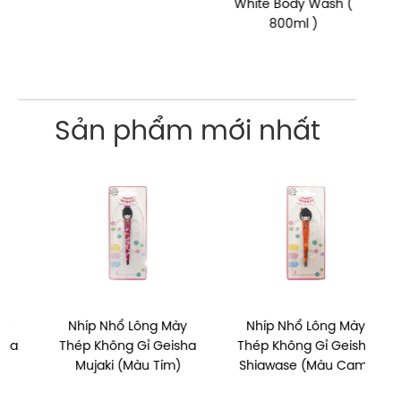
White Body Wash (
D
800ml )
Pe
Sản phẩm mới nhất
Nhíp Nhổ Lông Mày
Nhíp Nhổ Lông Mày
Thép Không Gỉ Geisha
Thép Không Gỉ Geisha
Th
Mujaki (Màu Tím)
Shiawase (Màu Cam)
M