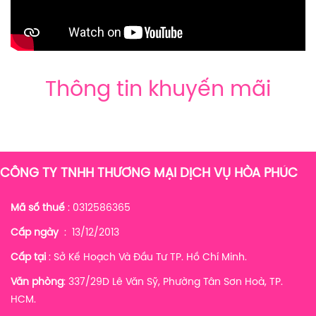
Thông tin khuyến mãi
CÔNG TY TNHH THƯƠNG MẠI DỊCH VỤ HÒA PHÚC
Mã số thuế
: 0312586365
Cấp ngày
: 13/12/2013
Cấp tại
: Sở Kế Hoạch Và Đầu Tư TP. Hồ Chí Minh.
Văn phòng
: 337/29D Lê Văn Sỹ, Phường Tân Sơn Hoà, TP.
HCM.