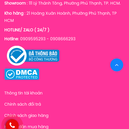
Showroom
: 111 Lý Thánh Tông, Phường Phú Thạnh, TP. HCM.
Kho hàng
:
21 Hoàng Xuân Hoành, Phường Phú Thạnh, TP
HCM
HOTLINE/ ZALO ( 24/7 )
Hotline
: 0909595293 - 0908666293
Thông tin tài khoản
Chính sách đổi trả
Chính sách giao hàng
Hướng dẫn mua hàng