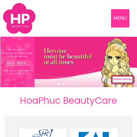
MENU
Niềm Vui - Hạnh Phúc
Khi được làm việc và đưa sản phẩm
tốt đến người tiêu dùng
お客様に満足頂ける商品を提供する
ことが 私たちの働く喜びです
Kissme Vietnam
HoaPhuc BeautyCare