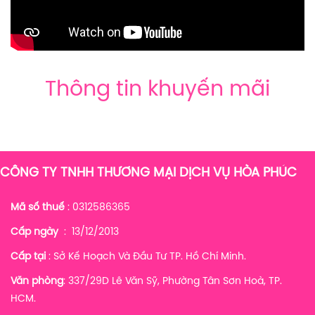
Thông tin khuyến mãi
CÔNG TY TNHH THƯƠNG MẠI DỊCH VỤ HÒA PHÚC
Mã số thuế
: 0312586365
Cấp ngày
: 13/12/2013
Cấp tại
: Sở Kế Hoạch Và Đầu Tư TP. Hồ Chí Minh.
Văn phòng
: 337/29D Lê Văn Sỹ, Phường Tân Sơn Hoà, TP.
HCM.