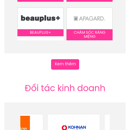
BEAUPLUS+
CHĂM SÓC RĂNG
MIỆNG
Xem thêm
Đối tác kinh doanh