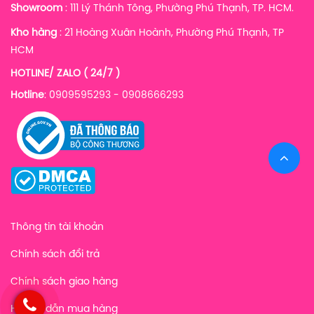
Showroom
: 111 Lý Thánh Tông, Phường Phú Thạnh, TP. HCM.
Kho hàng
:
21 Hoàng Xuân Hoành, Phường Phú Thạnh, TP
HCM
HOTLINE/ ZALO ( 24/7 )
Hotline
: 0909595293 - 0908666293
Thông tin tài khoản
Chính sách đổi trả
Chính sách giao hàng
Hướng dẫn mua hàng