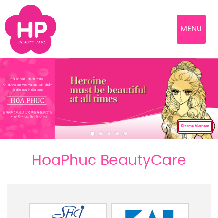
MENU
Niềm Vui - Hạnh Phúc
Khi được làm việc và đưa sản phẩm
tốt đến người tiêu dùng
お客様に満足頂ける商品を提供する
ことが 私たちの働く喜びです
Kissme Vietnam
HoaPhuc BeautyCare