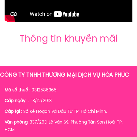
Thông tin khuyến mãi
CÔNG TY TNHH THƯƠNG MẠI DỊCH VỤ HÒA PHÚC
Mã số thuế
: 0312586365
Cấp ngày
: 13/12/2013
Cấp tại
: Sở Kế Hoạch Và Đầu Tư TP. Hồ Chí Minh.
Văn phòng
: 337/29D Lê Văn Sỹ, Phường Tân Sơn Hoà, TP.
HCM.