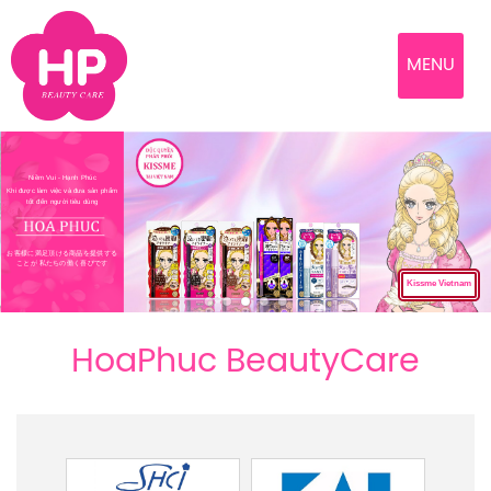
MENU
Niềm Vui - Hạnh Phúc
Khi được làm việc và đưa sản phẩm
tốt đến người tiêu dùng
お客様に満足頂ける商品を提供する
ことが 私たちの働く喜びです
Kissme Vietnam
HoaPhuc BeautyCare