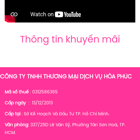
Thông tin khuyến mãi
CÔNG TY TNHH THƯƠNG MẠI DỊCH VỤ HÒA PHÚC
Mã số thuế
: 0312586365
Cấp ngày
: 13/12/2013
Cấp tại
: Sở Kế Hoạch Và Đầu Tư TP. Hồ Chí Minh.
Văn phòng
: 337/29D Lê Văn Sỹ, Phường Tân Sơn Hoà, TP.
HCM.