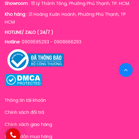
Showroom
: 111 Lý Thánh Tông, Phường Phú Thạnh, TP. HCM.
Kho hàng
:
21 Hoàng Xuân Hoành, Phường Phú Thạnh, TP
HCM
HOTLINE/ ZALO ( 24/7 )
Hotline
: 0909595293 - 0908666293
Thông tin tài khoản
Chính sách đổi trả
Chính sách giao hàng
Hướng dẫn mua hàng