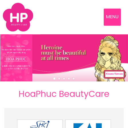
MENU
Niềm Vui - Hạnh Phúc
Khi được làm việc và đưa sản phẩm
tốt đến người tiêu dùng
お客様に満足頂ける商品を提供する
ことが 私たちの働く喜びです
Kissme Vietnam
HoaPhuc BeautyCare