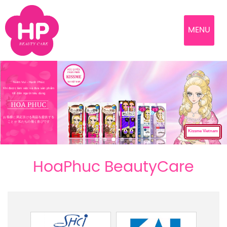
MENU
Niềm Vui - Hạnh Phúc
Khi được làm việc và đưa sản phẩm
tốt đến người tiêu dùng
お客様に満足頂ける商品を提供する
ことが 私たちの働く喜びです
Kissme Vietnam
HoaPhuc BeautyCare