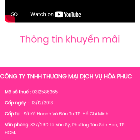
Thông tin khuyến mãi
CÔNG TY TNHH THƯƠNG MẠI DỊCH VỤ HÒA PHÚC
Mã số thuế
: 0312586365
Cấp ngày
: 13/12/2013
Cấp tại
: Sở Kế Hoạch Và Đầu Tư TP. Hồ Chí Minh.
Văn phòng
: 337/29D Lê Văn Sỹ, Phường Tân Sơn Hoà, TP.
HCM.