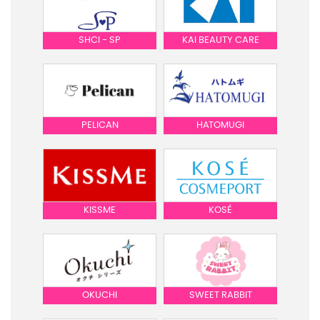
SHCI - SP
KAI BEAUTY CARE
PELICAN
HATOMUGI
KISSME
KOSÉ
OKUCHI
SWEET RABBIT