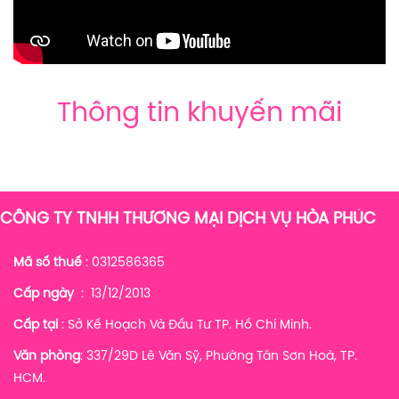
Thông tin khuyến mãi
CÔNG TY TNHH THƯƠNG MẠI DỊCH VỤ HÒA PHÚC
Mã số thuế
: 0312586365
Cấp ngày
: 13/12/2013
Cấp tại
: Sở Kế Hoạch Và Đầu Tư TP. Hồ Chí Minh.
Văn phòng
: 337/29D Lê Văn Sỹ, Phường Tân Sơn Hoà, TP.
HCM.