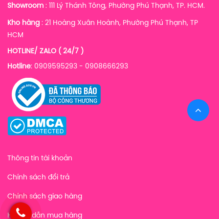
Showroom
: 111 Lý Thánh Tông, Phường Phú Thạnh, TP. HCM.
Kho hàng
:
21 Hoàng Xuân Hoành, Phường Phú Thạnh, TP
HCM
HOTLINE/ ZALO ( 24/7 )
Hotline
: 0909595293 - 0908666293
Thông tin tài khoản
Chính sách đổi trả
Chính sách giao hàng
Hướng dẫn mua hàng