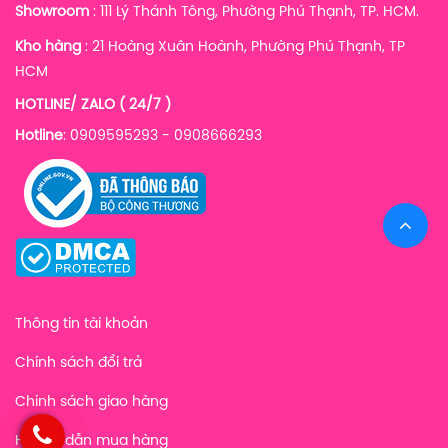
Showroom
: 111 Lý Thánh Tông, Phường Phú Thạnh, TP. HCM.
Kho hàng
:
21 Hoàng Xuân Hoành, Phường Phú Thạnh, TP
HCM
HOTLINE/ ZALO ( 24/7 )
Hotline
: 0909595293 - 0908666293
Thông tin tài khoản
Chính sách đổi trả
Chính sách giao hàng
Hướng dẫn mua hàng