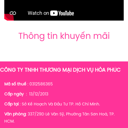
Thông tin khuyến mãi
CÔNG TY TNHH THƯƠNG MẠI DỊCH VỤ HÒA PHÚC
Mã số thuế
: 0312586365
Cấp ngày
: 13/12/2013
Cấp tại
: Sở Kế Hoạch Và Đầu Tư TP. Hồ Chí Minh.
Văn phòng
: 337/29D Lê Văn Sỹ, Phường Tân Sơn Hoà, TP.
HCM.