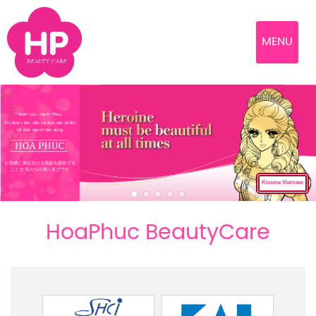
MENU
Niềm Vui - Hạnh Phúc
Khi được làm việc và đưa sản phẩm
tốt đến người tiêu dùng
お客様に満足頂ける商品を提供する
ことが 私たちの働く喜びです
Kissme Vietnam
HoaPhuc BeautyCare