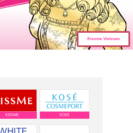
Kissme Vietnam
KISSME
KOSÉ