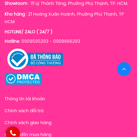
Showroom
: 111 Lý Thánh Tông, Phường Phú Thạnh, TP. HCM.
Kho hàng
:
21 Hoàng Xuân Hoành, Phường Phú Thạnh, TP
HCM
HOTLINE/ ZALO ( 24/7 )
Hotline
: 0909595293 - 0908666293
Thông tin tài khoản
Chính sách đổi trả
Chính sách giao hàng
Hướng dẫn mua hàng