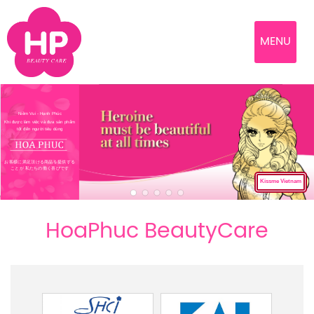
MENU
Niềm Vui - Hạnh Phúc
Khi được làm việc và đưa sản phẩm
tốt đến người tiêu dùng
お客様に満足頂ける商品を提供する
ことが 私たちの働く喜びです
Kissme Vietnam
HoaPhuc BeautyCare