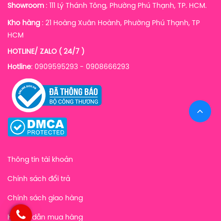
Showroom
: 111 Lý Thánh Tông, Phường Phú Thạnh, TP. HCM.
Kho hàng
:
21 Hoàng Xuân Hoành, Phường Phú Thạnh, TP
HCM
HOTLINE/ ZALO ( 24/7 )
Hotline
: 0909595293 - 0908666293
Thông tin tài khoản
Chính sách đổi trả
Chính sách giao hàng
Hướng dẫn mua hàng