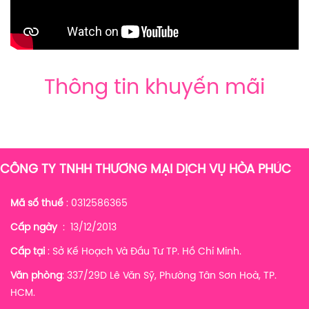
Thông tin khuyến mãi
CÔNG TY TNHH THƯƠNG MẠI DỊCH VỤ HÒA PHÚC
Mã số thuế
: 0312586365
Cấp ngày
: 13/12/2013
Cấp tại
: Sở Kế Hoạch Và Đầu Tư TP. Hồ Chí Minh.
Văn phòng
: 337/29D Lê Văn Sỹ, Phường Tân Sơn Hoà, TP.
HCM.