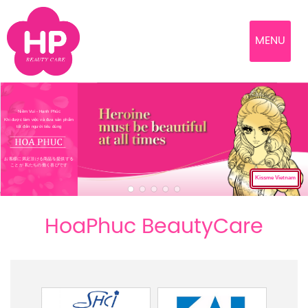
MENU
Niềm Vui - Hạnh Phúc
Khi được làm việc và đưa sản phẩm
tốt đến người tiêu dùng
お客様に満足頂ける商品を提供する
ことが 私たちの働く喜びです
Kissme Vietnam
HoaPhuc BeautyCare