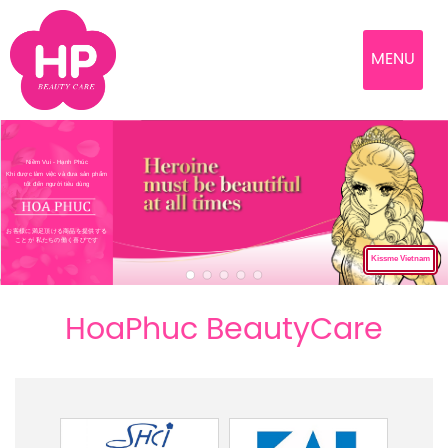
MENU
Niềm Vui - Hạnh Phúc
Khi được làm việc và đưa sản phẩm
tốt đến người tiêu dùng
お客様に満足頂ける商品を提供する
ことが 私たちの働く喜びです
Kissme Vietnam
HoaPhuc BeautyCare