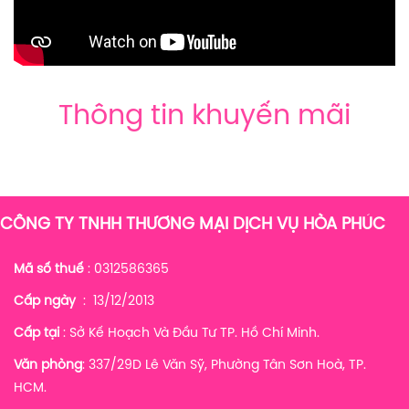
Thông tin khuyến mãi
CÔNG TY TNHH THƯƠNG MẠI DỊCH VỤ HÒA PHÚC
Mã số thuế
: 0312586365
Cấp ngày
: 13/12/2013
Cấp tại
: Sở Kế Hoạch Và Đầu Tư TP. Hồ Chí Minh.
Văn phòng
: 337/29D Lê Văn Sỹ, Phường Tân Sơn Hoà, TP.
HCM.