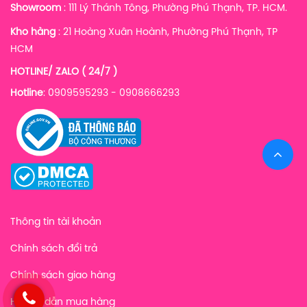
Showroom
: 111 Lý Thánh Tông, Phường Phú Thạnh, TP. HCM.
Kho hàng
:
21 Hoàng Xuân Hoành, Phường Phú Thạnh, TP
HCM
HOTLINE/ ZALO ( 24/7 )
Hotline
: 0909595293 - 0908666293
Thông tin tài khoản
Chính sách đổi trả
Chính sách giao hàng
Hướng dẫn mua hàng