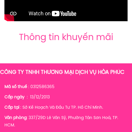
Thông tin khuyến mãi
CÔNG TY TNHH THƯƠNG MẠI DỊCH VỤ HÒA PHÚC
Mã số thuế
: 0312586365
Cấp ngày
: 13/12/2013
Cấp tại
: Sở Kế Hoạch Và Đầu Tư TP. Hồ Chí Minh.
Văn phòng
: 337/29D Lê Văn Sỹ, Phường Tân Sơn Hoà, TP.
HCM.