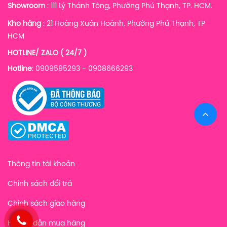
Showroom
: 111 Lý Thánh Tông, Phường Phú Thạnh, TP. HCM.
Kho hàng
:
21 Hoàng Xuân Hoành, Phường Phú Thạnh, TP
HCM
HOTLINE/ ZALO ( 24/7 )
Hotline
: 0909595293 - 0908666293
Thông tin tài khoản
Chính sách đổi trả
Chính sách giao hàng
Hướng dẫn mua hàng