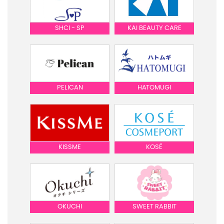
SHCI - SP
KAI BEAUTY CARE
PELICAN
HATOMUGI
KISSME
KOSÉ
OKUCHI
SWEET RABBIT