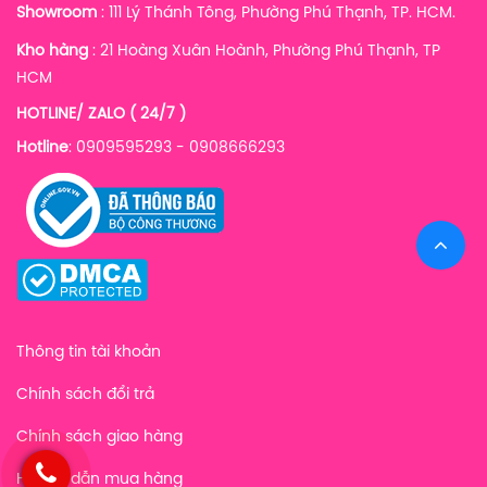
Showroom
: 111 Lý Thánh Tông, Phường Phú Thạnh, TP. HCM.
Kho hàng
:
21 Hoàng Xuân Hoành, Phường Phú Thạnh, TP
HCM
HOTLINE/ ZALO ( 24/7 )
Hotline
: 0909595293 - 0908666293
Thông tin tài khoản
Chính sách đổi trả
Chính sách giao hàng
Hướng dẫn mua hàng