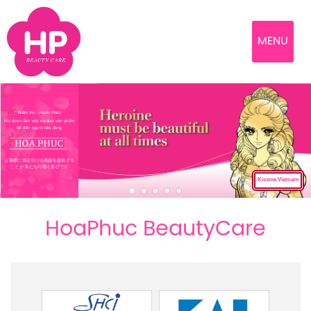
MENU
Niềm Vui - Hạnh Phúc
Khi được làm việc và đưa sản phẩm
tốt đến người tiêu dùng
お客様に満足頂ける商品を提供する
ことが 私たちの働く喜びです
Kissme Vietnam
HoaPhuc BeautyCare