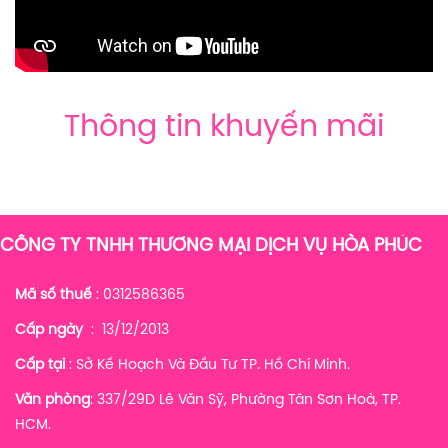
Thông tin khuyến mãi
CÔNG TY TNHH THƯƠNG MẠI DỊCH VỤ HÒA PHÚC
Mã số thuế
: 0312586365
Cấp ngày
: 13/12/2013
Cấp tại
: Sở Kế Hoạch Và Đầu Tư TP. Hồ Chí Minh.
Văn phòng
: 337/29D Lê Văn Sỹ, Phường Tân Sơn Hoà, TP.
HCM.